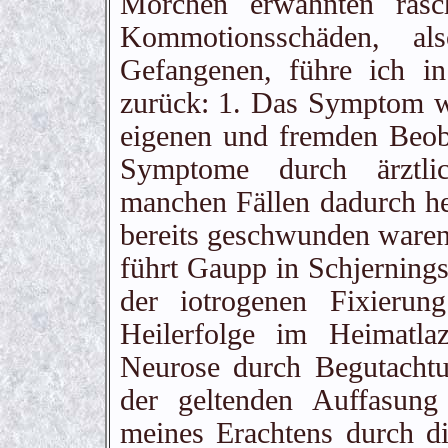
Mörchen erwähnten rasc
Kommotionsschäden, als
Gefangenen, führe ich in
zurück: 1. Das Symptom wu
eigenen und fremden Beob
Symptome durch ärztlic
manchen Fällen dadurch h
bereits geschwunden waren.
führt Gaupp in Schjerning
der iotrogenen Fixierun
Heilerfolge im Heimatla
Neurose durch Begutachtun
der geltenden Auffasung
meines Erachtens durch di