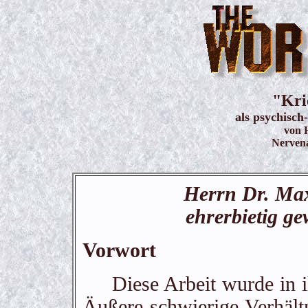
"Kri
als psychisch
von H
Nervena
Herrn Dr. Ma
ehrerbietig g
Vorwort
Diese Arbeit wurde in ihr
Äußere schwierige Verhält